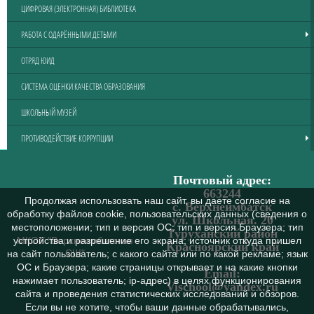
ЦИФРОВАЯ (ЭЛЕКТРОННАЯ) БИБЛИОТЕКА
РАБОТА С ОДАРЁННЫМИ ДЕТЬМИ
ОТРЯД ЮИД
СИСТЕМА ОЦЕНКИ КАЧЕСТВА ОБРАЗОВАНИЯ
ШКОЛЬНЫЙ МУЗЕЙ
ПРОТИВОДЕЙСТВИЕ КОРРУПЦИИ
Почтовый адрес:
663244
Продолжая использовать наш сайт, вы даете согласие на
с. Верхнеимбатск
обработку файлов cookie, пользовательских данных (сведения о
ул. Школьная. 20
местоположении; тип и версия ОС; тип и версия Браузера; тип
Туруханский район
МКОУ "Верхнеимбатская
устройства и разрешение его экрана; источник откуда пришел
Красноярский край
СШ"
на сайт пользователь; с какого сайта или по какой рекламе; язык
ОС и Браузера; какие страницы открывает и на какие кнопки
Email:
нажимает пользователь; ip-адрес) в целях функционирования
Vischool@yandex.ru
сайта и проведения статистических исследований и обзоров.
Если вы не хотите, чтобы ваши данные обрабатывались,