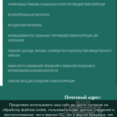
НОРМАТИВНЫЕ ПРАВОВЫЕ И ИНЫЕ АКТЫ В СФЕРЕ ПРОТИВОДЕЙСТВИЯ КОРРУПЦИИ
АНТИКОРРУПЦИОННАЯ ЭКСПЕРТИЗА
МЕТОДИЧЕСКИЕ МАТЕРИАЛЫ
ФОРМЫ ДОКУМЕНТОВ, СВЯЗАННЫЕ С ПРОТИВОДЕЙСТВИЕМ КОРРУПЦИИ, ДЛЯ
ЗАПОЛНЕНИЯ
СВЕДЕНИЯ О ДОХОДАХ, РАСХОДАХ, ОБ ИМУЩЕСТВЕ И ОБЯЗАТЕЛЬСТВАХ ИМУЩЕСТВЕННОГО
ХАРАКТЕРА
КОМИССИЯ ПО СОБЛЮДЕНИЮ ТРЕБОВАНИЙ К СЛУЖЕБНОМУ ПОВЕДЕНИЮ И
УРЕГУЛИРОВАНИЮ КОНФЛИКТА ИНТЕРЕСОВ
ОБРАТНАЯ СВЯЗЬ ДЛЯ СООБЩЕНИЙ О ФАКТАХ КОРРУПЦИИ
Почтовый адрес:
663244
Продолжая использовать наш сайт, вы даете согласие на
с. Верхнеимбатск
обработку файлов cookie, пользовательских данных (сведения о
ул. Школьная. 20
местоположении; тип и версия ОС; тип и версия Браузера; тип