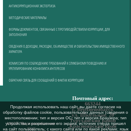
АНТИКОРРУПЦИОННАЯ ЭКСПЕРТИЗА
МЕТОДИЧЕСКИЕ МАТЕРИАЛЫ
ФОРМЫ ДОКУМЕНТОВ, СВЯЗАННЫЕ С ПРОТИВОДЕЙСТВИЕМ КОРРУПЦИИ, ДЛЯ
ЗАПОЛНЕНИЯ
СВЕДЕНИЯ О ДОХОДАХ, РАСХОДАХ, ОБ ИМУЩЕСТВЕ И ОБЯЗАТЕЛЬСТВАХ ИМУЩЕСТВЕННОГО
ХАРАКТЕРА
КОМИССИЯ ПО СОБЛЮДЕНИЮ ТРЕБОВАНИЙ К СЛУЖЕБНОМУ ПОВЕДЕНИЮ И
УРЕГУЛИРОВАНИЮ КОНФЛИКТА ИНТЕРЕСОВ
ОБРАТНАЯ СВЯЗЬ ДЛЯ СООБЩЕНИЙ О ФАКТАХ КОРРУПЦИИ
Почтовый адрес:
663244
Продолжая использовать наш сайт, вы даете согласие на
с. Верхнеимбатск
обработку файлов cookie, пользовательских данных (сведения о
ул. Школьная. 20
местоположении; тип и версия ОС; тип и версия Браузера; тип
Туруханский район
МКОУ "Верхнеимбатская
устройства и разрешение его экрана; источник откуда пришел
Красноярский край
СШ"
на сайт пользователь; с какого сайта или по какой рекламе; язык